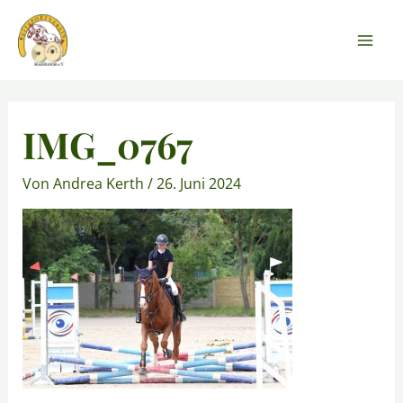
Zum
Mai
Inhalt
Men
springen
Post
navigation
IMG_0767
Von
Andrea Kerth
/
26. Juni 2024