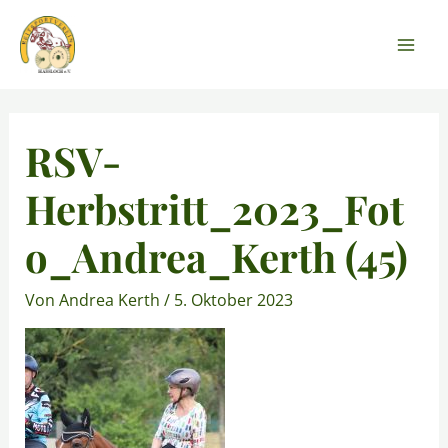
Zum
Mai
Inhalt
Men
springen
Post
navigation
RSV-
Herbstritt_2023_Fot
o_Andrea_Kerth (45)
Von
Andrea Kerth
/
5. Oktober 2023