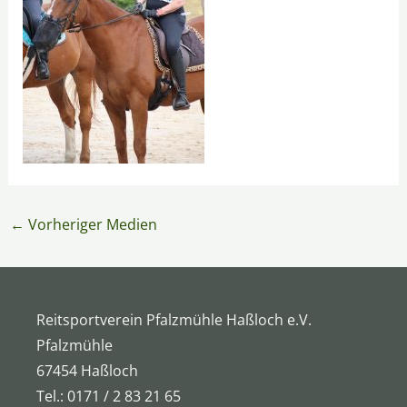
←
Vorheriger Medien
Reitsportverein Pfalzmühle Haßloch e.V.
Pfalzmühle
67454 Haßloch
Tel.: 0171 / 2 83 21 65