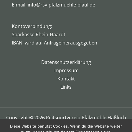
E-mail:
info@rsv-pfalzmuehle-blaul.de
Kontoverbindung:
Sparkasse Rhein-Haardt,
IBAN: wird auf Anfrage herausgegeben
Datenschutzerklärung
Impressum
Kontakt
Links
Copyright © 2026 Reitsportverein Pfalzmühle Haßloch
e.V. Blaul
Diese Website benutzt Cookies. Wenn du die Website weiter