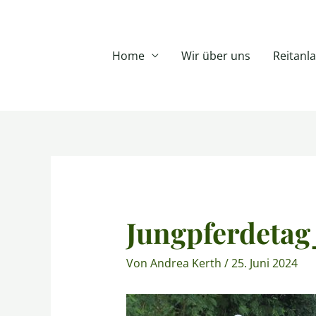
Zum
Inhalt
springen
Home
Wir über uns
Reitanl
Post
navigation
Jungpferdetag
Von
Andrea Kerth
/
25. Juni 2024