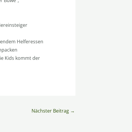
r Buwe“,
ereinsteiger
ßendem Helferessen
anpacken
die Kids kommt der
Nächster Beitrag
→