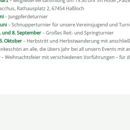
März
– Mitgliederversammlung um 19.30 Uhr im Hotel „Pälze
acchus, Rathausplatz 2, 67454 Haßloch
ni
– Jungpferdeturnier
Juni
– Schnupperturnier für unsere Vereinsjugend und Turni
7. und 8. September
– Großes Reit- und Springturnier
3. Oktober
– Herbstritt und Herbstwanderung mit anschlie
nkeschön an alle, die übers Jahr bei all unsern Events mit 
r
– Weihnachtsfeier mit verschiedenen Vorführungen – für 