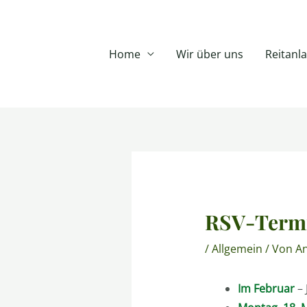
Zum
Inhalt
springen
Home
Wir über uns
Reitanl
Post
navigation
RSV-Termi
/
Allgemein
/ Von
An
Im Februar
– 