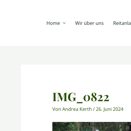
Zum
Inhalt
springen
Home
Wir über uns
Reitanl
Post
navigation
IMG_0822
Von
Andrea Kerth
/
26. Juni 2024